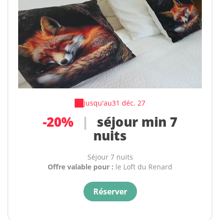
Jusqu'au
31 déc. 27
-20%
|
séjour min 7
nuits
Séjour 7 nuits
Offre valable pour :
le Loft du Renard
Réserver